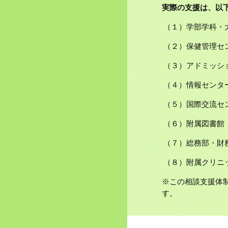
実際の支援は、以
 （１）学部学科・
 （２）保健管理
 （３）アドミッ
 （４）情報セン
 （５）国際交流
 （６）附属図書館
 （７）総務部・財
 （８）附属クリ
※この相談支援体制
す。