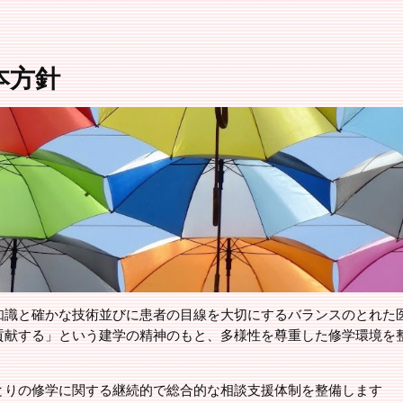
ip to main content
Skip to navigat
本方針
知識と確かな技術並びに患者の目線を大切にするバランスのとれた
貢献する」という建学の精神のもと、多様性を尊重した修学環境を
とりの修学に関する継続的で総合的な相談支援体制を整備します